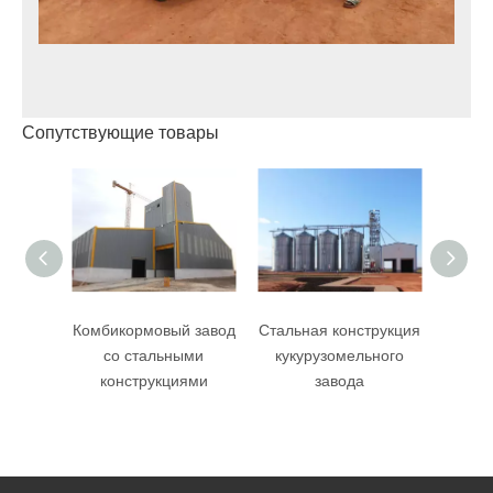
Сопутствующие товары
Комбикормовый завод
Стальная конструкция
Масте
со стальными
кукурузомельного
кон
конструкциями
завода
а