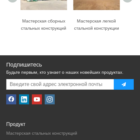
Мастерская сборных
Мастерская легкой
Масте
стальных конструкций
стальной конструкции
сталь
Подпишитесь
Будьте первым, кто узнает о наших новейших продуктах.
Продукт
Мастерская стальных конструкций